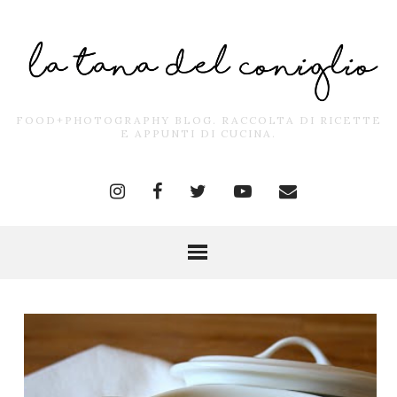
FOOD+PHOTOGRAPHY BLOG. RACCOLTA DI RICETTE
E APPUNTI DI CUCINA.