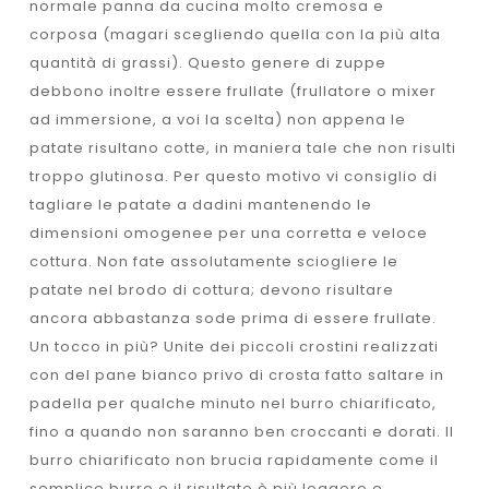
normale panna da cucina molto cremosa e
corposa (magari scegliendo quella con la più alta
quantità di grassi). Questo genere di zuppe
debbono inoltre essere frullate (frullatore o mixer
ad immersione, a voi la scelta) non appena le
patate risultano cotte, in maniera tale che non risulti
troppo glutinosa. Per questo motivo vi consiglio di
tagliare le patate a dadini mantenendo le
dimensioni omogenee per una corretta e veloce
cottura. Non fate assolutamente sciogliere le
patate nel brodo di cottura; devono risultare
ancora abbastanza sode prima di essere frullate.
Un tocco in più? Unite dei piccoli crostini realizzati
con del pane bianco privo di crosta fatto saltare in
padella per qualche minuto nel burro chiarificato,
fino a quando non saranno ben croccanti e dorati. Il
burro chiarificato non brucia rapidamente come il
semplice burro e il risultato è più leggero e