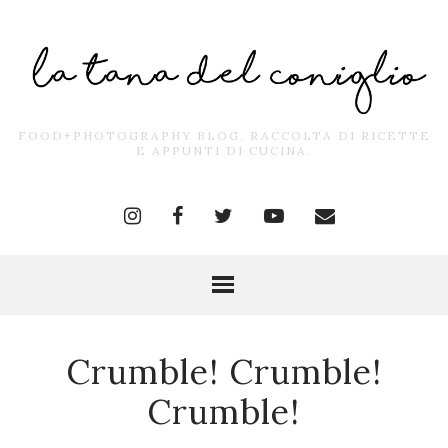
FOOD+PHOTOGRAPHY BLOG. RACCOLTA DI RICETTE
E APPUNTI DI CUCINA.
Crumble! Crumble!
Crumble!