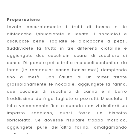
Preparazione
Lavate accuratamente i frutti di bosco e le
albicocche (sbucciatele e levate il nocciolo) e
asciugate bene. Tagliate le albicocche a pezzi.
Suddividete la frutta in tre differenti ciotoline e
aggiungete due cucchiaini scarsi di zucchero di
canna. Disponete poi la frutta in piccoli contenitori da
forno (le ramequins vanno benissimo!) riempiendo
fino a metà. Con l'aiuto di un mixer tritate
grossolanamente le nocciole, aggiungete la farina,
due cucchiai di zucchero di canna e il burro
freddissimo da frigo tagliato a pezzetti. Miscelate il
tutto velocemente fino a quando non vi risulterà un
impasto sabbioso, quasi fosse un biscotto
sbriciolato. Se dovesse risultare troppo morbido,
aggiungete pure dell'altra farina, amalgamando