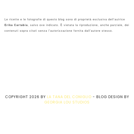
Le ricette e le fotografie di questo blog sono di proprietà esclusiva dell'autrice
Erika Cartabia
, salvo ove indicato. È vietata la riproduzione, anche parziale, dei
contenuti sopra citati senza l'autorizzazione fornita dall'autore stesso.
COPYRIGHT
2026
BY
LA TANA DEL CONIGLIO
-
BLOG DESIGN BY
GEORGIA LOU STUDIOS