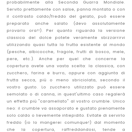
probabilmente alla Seconda Guarra Mondiale.
Servito prettamente con salse, panna montata o con
il contrasto caldo/freddo del gelato, può essere
preparato anche salato (devo assolutamente
provarlo ora!!). Per quanto riguarda la versione
classica del dolce potete veramente sbizzarrirvi
utilizzando quasi tutta la frutta esistente al mondo
(pesche, albicocche, fragole, frutti di bosco, mele,
pere, etc.). Anche per quel che concerne la
copertura avete una vasta scelta: la classica, con
zucchero, farina e burro, oppure con aggiunta di
frutta secca, più o meno sbriciolata, secondo il
vostro gusto. Lo zucchero utilizzato può essere
semolato o di canna, in quest'ultimo caso regalerà
un effetto più "caramellato" al vostro crumble. Unico
neo: il crumble va assaporato e gustato pienamente
solo caldo o lievemente intiepidito. Evitate di servirlo
freddo (io lo mangerei comunque!) dal momento
che la copertura, raffreddandosi, tende a