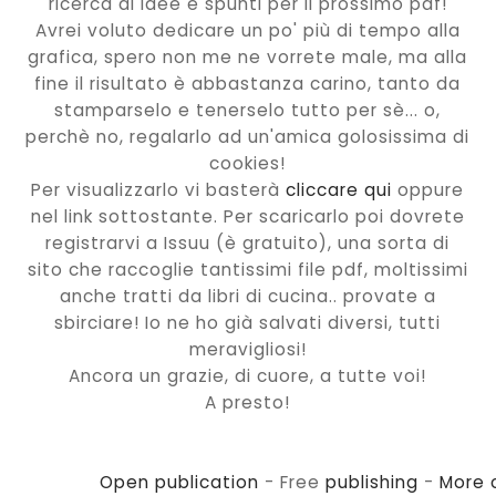
ricerca di idee e spunti per il prossimo pdf!
Avrei voluto dedicare un po' più di tempo alla
grafica, spero non me ne vorrete male, ma alla
fine il risultato è abbastanza carino, tanto da
stamparselo e tenerselo tutto per sè... o,
perchè no, regalarlo ad un'amica golosissima di
cookies!
Per visualizzarlo vi basterà
cliccare qui
oppure
nel link sottostante. Per scaricarlo poi dovrete
registrarvi a Issuu (è gratuito), una sorta di
sito che raccoglie tantissimi file pdf, moltissimi
anche tratti da libri di cucina.. provate a
sbirciare! Io ne ho già salvati diversi, tutti
meravigliosi!
Ancora un grazie, di cuore, a tutte voi!
A presto!
Open publication
- Free
publishing
-
More 