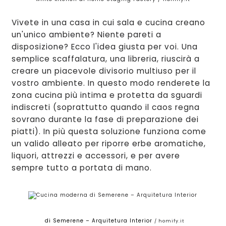
Vivete in una casa in cui sal
a
e cucina creano
un
'unico ambiente
? Niente pareti a
disposizione?
Ecco l'idea giusta per voi. Una
semplice scaffalatura, una lib
reria
, riuscirà a
creare un piacevole divisorio multiuso per il
vostro ambiente. In questo modo renderete la
zona cucina più intima e protetta da sguardi
indiscreti (soprattutto quando
il caos regna
sovrano d
urante la
fase di preparazione dei
piatti). In più
questa soluzione funziona com
e
un valido alleato per
riporre er
be ar
omatiche,
liquor
i, attr
ezzi e accessori
, e
per avere
sempre tutto a portata di mano.
di Semerene – Arquitetura Interior
/ homify.it