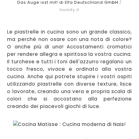
Das Auge isst mit! di Elfa Deutschland Gm
bH
/
homify.it
Le piastrelle in cucina
sono un grande classico,
ma perchè non osare con una nota di colore?
O anche più di una! Accostamenti cromatici
per rendere allegra e spiritosa la vostra cucina.
Il turchese e tutti i toni dell'azz
urro regalano un
tocco fresco, vivace e ordinato alla vostra
cucina. Anche qui pot
rete stupire i v
ostri o
spiti
utilizzando pia
strell
e
con diverse texture, lisce
o
lavorate, creando u
na vera e p
ropria scal
a di
colori che si accostano alla perfezione
creando dei piacevoli giochi di luce.