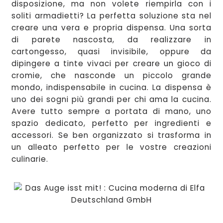
dis
posizione
, ma non volete riempir
la
con i
soliti armadietti?
La perfetta soluzione sta nel
creare una vera e propri
a dispensa. Una sorta
di pare
te nascosta,
da realizzare in
cartongesso,
quasi invisibile, oppure da
dipingere
a tinte vivaci per creare un gi
oco di
cr
omie, che nasconde un piccolo grande
mo
ndo
, indispensabile in cucina. La di
spensa è
uno dei sogni più grandi per chi ama la cucina.
Avere tutto sempre a portata di mano, uno
spazio de
dicato, perfetto per ingredienti e
accesso
ri. Se ben organizzato si trasforma in
un alleato perfetto per le vostre creazioni
culinarie.