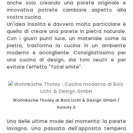
anche solo creando una par
ete ori
gi
nale
e
innovativa potrete cambiare aspetto alla
vostra
cucina
.
Un'idea insolita e davvero molto particolare è
quella di creare una parete in pietra naturale.
Con i giusti punti luce, un materiale come la
pietra, trasforma
la cucina in un ambiente
moderno e accoglient
e. Consigliatissimo per
una cucina di
design, dai toni
ne
utri
e per
evitare l'effetto "Total white".
Wohnküche Tholey di Bolz Licht & Design GmbH
/
homify.it
U
na delle ultime
mode del momento: la parete
lavagna. Una passata dell
'a
pposita tempera