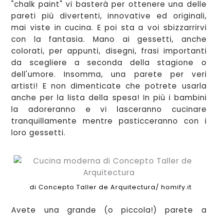
"chalk paint" vi basterà per ottenere
una delle
pareti
più divert
enti, i
nnovative ed original
i
,
mai viste in cu
cina. E poi sta a voi sbizzarrirvi
con la fantas
ia. Mano ai gessetti, anche
colorati, per appunti, disegni, fra
si importanti
da s
cegliere a seconda della sta
gione o
dell'umore
. Insomma,
una par
ete per veri
artisti! E non dimenticate che potrete usarla
anche per la lis
ta della spesa!
I
n più i bambini
la adoreranno e vi lasceranno cucinare
tranquillamente
mentre
pasticce
ranno con i
loro gessetti.
di Concepto Taller de Arquitectura/ homify.it
Avete una grande (o piccol
a!) pare
te
a