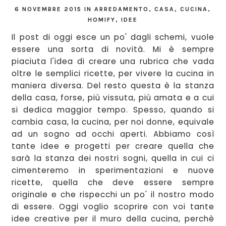
6 NOVEMBRE 2015
IN
ARREDAMENTO
,
CASA
,
CUCINA
,
HOMIFY
,
IDEE
Il post di oggi esce un po'
dagli schemi
, vuole
essere una so
rta di novit
à
. Mi è semp
re
piaciuta l'idea di creare una rubrica che vada
oltre le semplici ricette, per vivere la cucina in
ma
niera diversa. Del resto questa è la stanza
della casa
, forse, più vissuta, più amata e
a cui
si dedica
maggior tempo
. Spess
o, quando si
cam
bia casa, la cuci
na, per noi donne, equivale
ad un sogno ad occhi aperti. Abbiamo così
tante idee e progetti per creare quella che
sarà la stanza dei
nostri sogni, quella
in cui
ci
cimenteremo
in sperimentazioni e nuove
ricette, quell
a
che deve
essere sempre
originale e che rispecchi un po' il nostro modo
di essere.
Oggi voglio scoprire con
voi
tant
e
idee creative per il muro della cucina
, perchè