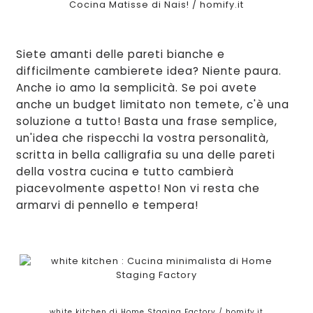
Cocina Matisse di Nais!
/ homify.it
Siete a
manti delle pare
ti bianche e
difficilmente cambieret
e idea? Niente paura.
Anche io amo la semplicità. Se poi avete
a
nche un budget limitato non
temete, c'è una
soluzione a tutto!
Bas
ta una
frase semplice,
un'
idea che rispecchi la
vostra personalità
,
scritta i
n
bella calligrafia su
u
na delle pareti
della vostra cucina e tutto cambierà
piacevolmente aspetto! Non vi resta che
ar
ma
rvi di pennello e tempera!
white kitchen
di Home Staging Factory
/ homify.it