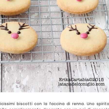
cissimi biscotti con
la facci
na di renna. Un
o spirit