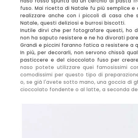
naso rosso spunta da u
n cerc
hio di pasta f
fu
so. Mai ricetta di Natale fu più semplice e
realizzare anche con i piccoli di casa che 
Natale, questi deliziosi e burrosi biscotti.
Inutile dirvi che per fotografare questi
,
ho d
non ha
saput
o resistere e ne ha divorati par
Grandi e piccini faranno fatica a resistere
a 
In più
, per decorarli, non servono chissà qua
pasticcere e del cioccolato fuso
per creare
naso potete utilizzare quei famosissimi con
comod
issimi per questo tipo di p
reparazion
o, se già l
'avete sotto mano
,
un
a gocci
a di g
cioccolato fondente o al
latte, a s
econda del