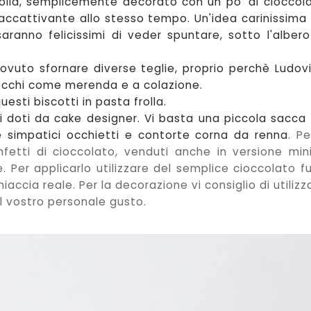
rolla, semplicemente deco
rato con un po' di cioccol
 accatti
v
ante allo stesso tempo.
Un
'idea carinissima
s
aranno felicissimi di veder spuntare
, sotto l'albero
ovuto sfornare diverse teglie, pr
o
prio perchè Ludov
ecchi
come merend
a e a colazione.
q
uesti biscotti
in pa
sta frolla.
li doti da cake de
signer
. Vi basta una piccola sacca
 simpatic
i occhietti e contorte corna da renna
. Pe
fetti di cioccolato, vend
uti anc
he in
versione min
e
. Per applicarlo utilizzare del semplice cioccolato f
hiaccia reale. Per la decorazione vi consiglio di utilizz
 vostro personale gusto.