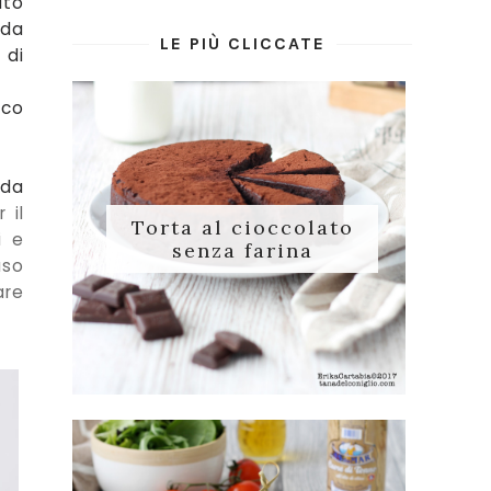
ato
 da
LE PIÙ CLICCATE
 di
ico
 da
r il
Torta al cioccolato
i e
senza farina
uso
are