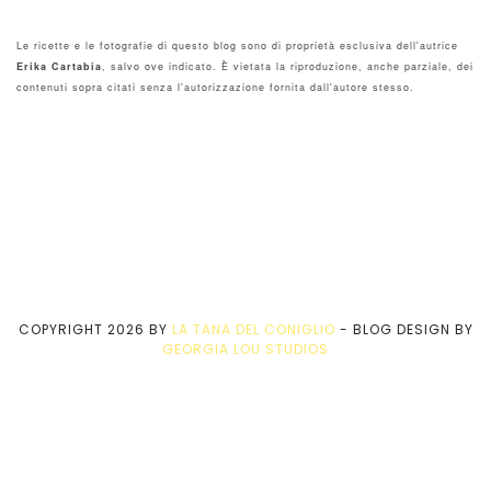
Le ricette e le fotografie di questo blog sono di proprietà esclusiva dell'autrice
Erika Cartabia
, salvo ove indicato. È vietata la riproduzione, anche parziale, dei
contenuti sopra citati senza l'autorizzazione fornita dall'autore stesso.
COPYRIGHT
2026
BY
LA TANA DEL CONIGLIO
-
BLOG DESIGN BY
GEORGIA LOU STUDIOS