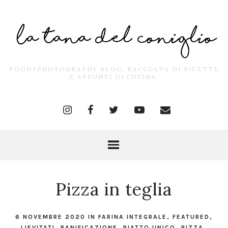
FOOD+PHOTOGRAPHY BLOG. RACCOLTA DI RICETTE
E APPUNTI DI CUCINA.
Pizza in teglia
6 NOVEMBRE 2020
IN
FARINA INTEGRALE
,
FEATURED
,
LIEVITATI
,
PANIFICAZIONE
,
PIATTO UNICO
,
PIZZA
,