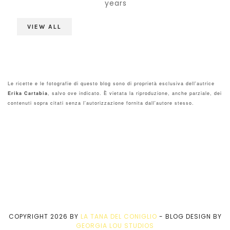
years
VIEW ALL
Le ricette e le fotografie di questo blog sono di proprietà esclusiva dell'autrice
Erika Cartabia
, salvo ove indicato. È vietata la riproduzione, anche parziale, dei
contenuti sopra citati senza l'autorizzazione fornita dall'autore stesso.
COPYRIGHT
2026
BY
LA TANA DEL CONIGLIO
-
BLOG DESIGN BY
GEORGIA LOU STUDIOS