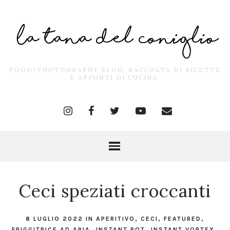
FOOD+PHOTOGRAPHY BLOG. RACCOLTA DI RICETTE
E APPUNTI DI CUCINA.
Ceci speziati croccanti
8 LUGLIO 2022
IN
APERITIVO
,
CECI
,
FEATURED
,
FRIGGITRICE AD ARIA
,
INSTANT POT
,
INSTANT VORTEX
,