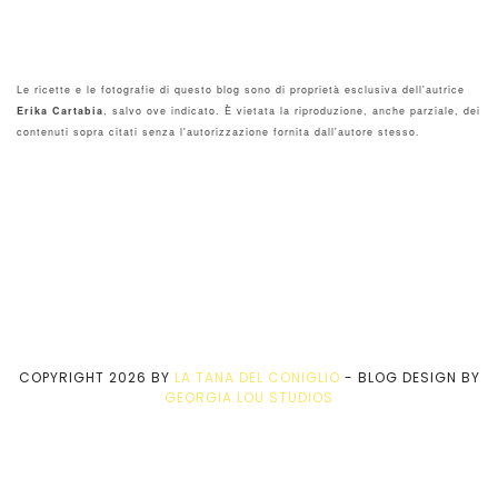
Le ricette e le fotografie di questo blog sono di proprietà esclusiva dell'autrice
Erika Cartabia
, salvo ove indicato. È vietata la riproduzione, anche parziale, dei
contenuti sopra citati senza l'autorizzazione fornita dall'autore stesso.
COPYRIGHT
2026
BY
LA TANA DEL CONIGLIO
-
BLOG DESIGN BY
GEORGIA LOU STUDIOS