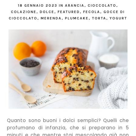
18 GENNAIO 2023
IN
ARANCIA
,
CIOCCOLATO
,
COLAZIONE
,
DOLCE
,
FEATURED
,
FECOLA
,
GOCCE DI
CIOCCOLATO
,
MERENDA
,
PLUMCAKE
,
TORTA
,
YOGURT
Quanto sono buoni i dolci semplici? Quelli che
profumano di infanzia, che si preparano in 5
minuti e che mentre stai mescolando già non