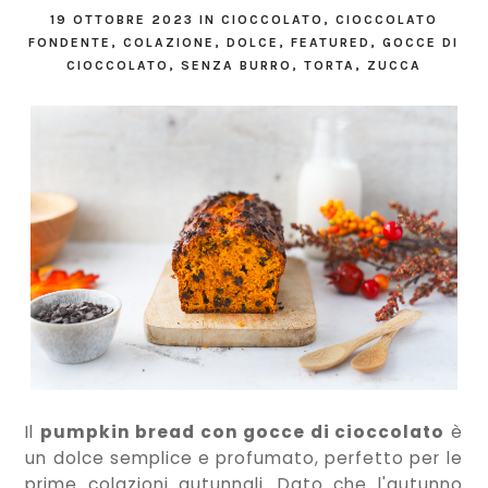
19 OTTOBRE 2023
IN
CIOCCOLATO
,
CIOCCOLATO
FONDENTE
,
COLAZIONE
,
DOLCE
,
FEATURED
,
GOCCE DI
CIOCCOLATO
,
SENZA BURRO
,
TORTA
,
ZUCCA
Il
pumpkin bread con gocce di cioccolato
è
un dolce semplice e profumato, perfetto per le
prime colazioni autunnali. Dato che l'autunno