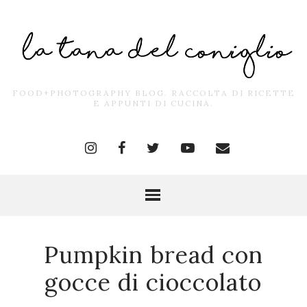
FOOD+PHOTOGRAPHY BLOG. RACCOLTA DI RICETTE
E APPUNTI DI CUCINA.
Pumpkin bread con
gocce di cioccolato