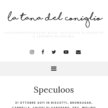
FOOD+PHOTOGRAPHY BLOG. RACCOLTA DI RICETTE
E APPUNTI DI CUCINA.
Speculoos
31 OTTOBRE 2011
IN
BISCOTTI
,
BRONSUGAR
,
CANNELLA
,
CHIODI DI GAROFANO
,
DEC
,
MOLINO