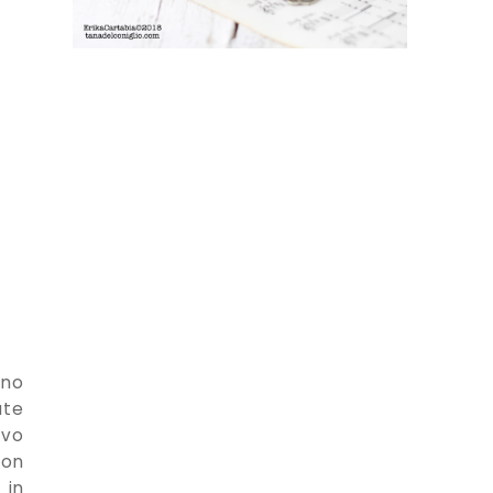
ino
ate
ovo
non
 in