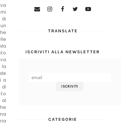
eva
 mi
 di
sun
TRANSLATE
che
lle
 Ma
ISCRIVITI ALLA NEWSLETTER
ato
ava
 la
nde
i a
 di
sto
 al
che
 ma
CATEGORIE
ria