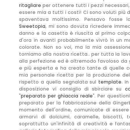
ritagliare
per ottenere tutti i pezzi necessar
essere mia a tutti i costi! Ci sono voluti più 
spaventava moltissimo. Pensavo fosse la
Sweetopia
, mi sono dovuta ricredere imme
danno e la casetta è riuscita al primo colpo
d'ora in avanti probabilmente vivrò in un 
colorate. Non so voi, ma la mia ossession
torniamo alla nostra ricetta.. per tutta la la
alla perfezione ed è oltremodo favoloso da g
e più esperta e ha creato tante di quelle ca
mia personale ricetta per la produzione del
rispetto a quella segnalata sul
template
. I
disposizione vi consiglio di sbirciare su
c
"
preparato per ghiaccia reale
". Per questio
preparato per la fabbricazione della Ginger
momento dell'ordine, comunicate di essere l
armarvi di dolciumi, caramelle, biscotti,
soprattutto un'infinità di creatività e fant