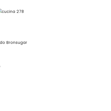
r
ado Bronsugar
e