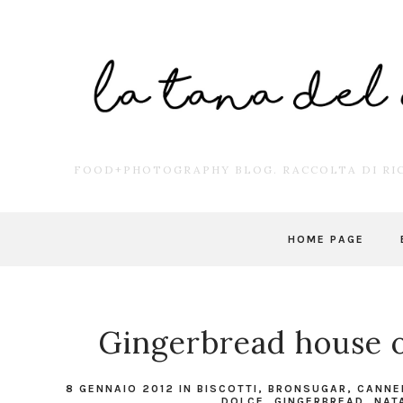
FOOD+PHOTOGRAPHY BLOG. RACCOLTA DI RIC
HOME PAGE
Gingerbread house o
8 GENNAIO 2012
IN
BISCOTTI
,
BRONSUGAR
,
CANNE
DOLCE
,
GINGERBREAD
,
NAT