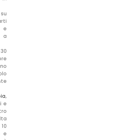
.
 su
rti
) e
o a
 30
ore
ino
olo
nte
ia
,
i e
tro
lta
 10
e e