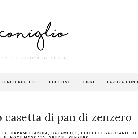
ETTE E APPUNTI DI CUCINA.
ELENCO RICETTE
CHI SONO
LIBRI
LAVORA CON 
 casetta di pan di zenzero
LLA
,
CARAMELLANDIA
,
CARAMELLE
,
CHIODI DI GAROFANO
,
DE
ALE
,
NOCE MOSCATA
,
SPEZIE
,
ZENZERO