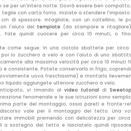
io se per un'intera notte. Dovrà essere ben compatto
e teglie con carta forno. Iniziate a stendere l'impasto
cm di spessore. Intagliate, con un coltellino, le pa
con l'aiuto del
template
(da stampare e ritagliare
a. Fate quindi cuocere per circa 10 minuti, o fin
ete come segue. In una ciotola sbattete per circa
e poi lo zucchero a velo e con l'aiuto di uno sbattit
icamente alla massima velocità per circa 10 minuti f
 consistente. Potete conservarlo in frigo, coprend
do ovviamente uova freschissime) e montarlo lieveme
ppo liquido aggiungete ulteriore zucchero a velo.
nticipato, vi rimando al
video tutorial
di
Sweetop
creazione fenomenale e le sue istruzioni sono semplic
 prima parte del montaggio, ossia pareti e fronte-re
discorso vale per il montaggio del tetto. Una vo
estare immobili premendo con delicatezza per circa
oli a sostegno del tetto e lasciatelo quindi riposar