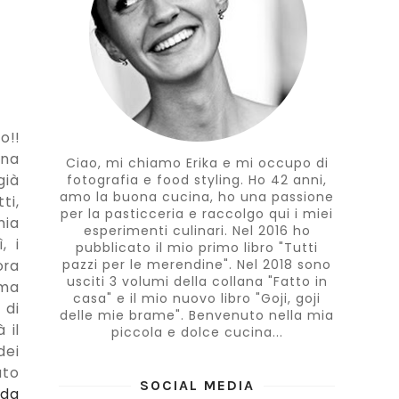
o!!
una
Ciao, mi chiamo Erika e mi occupo di
già
fotografia e food styling. Ho 42 anni,
amo la buona cucina, ho una passione
ti,
per la pasticceria e raccolgo qui i miei
mia
esperimenti culinari. Nel 2016 ho
, i
pubblicato il mio primo libro "Tutti
pazzi per le merendine". Nel 2018 sono
ora
usciti 3 volumi della collana "Fatto in
mma
casa" e il mio nuovo libro "Goji, goji
 di
delle mie brame". Benvenuto nella mia
 il
piccola e dolce cucina...
dei
ato
SOCIAL MEDIA
 da