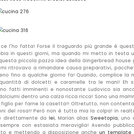
 ce l'ho fatta! Forse il traguardo più grande è quest
ia in questi giorni, ma quando mi metto in testa 
questa piccola pazza idea della Gingerbread house 
mi ritrovavo a rimandare causa preparativi, pacchet
Almeno fino a qualche giorno fa! Quando, complice la 
antità di dolcetti e caramelle tra le mani! Eh sì
rano fatti imminenti e nonostante Ludovico sia anc
i dolciumi dentro una calza ricca ricca! Sono una ma
figlio per farne la casetta!! Oltretutto, non contenta
ni del rosa!! Però non è tutta mia la colpa! In realtà
ne direttamente da
lei
, Marian alias
Sweetopia
, uno 
i sempre con estasiata meraviglia! Avendo pubblic
sito e mettendo a disposizione anche
un template