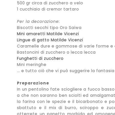
500 gr circa di zucchero a velo
1 cucchiaio di cremor tartaro
Per la decorazione:
Biscotti secchi tipo Oro Saiwa
Mini amaretti Matilde Vicenzi
Lingue di gatto Matilde Vicenzi
Caramelle dure e gommose di varie forme e c
Bastoncini di zucchero o lecca lecca
Funghetti di zucchero
Mini meringhe
... e tutto ciò che vi può suggerire la fantasia
Preparazione
In un pentolino fate sciogliere a fuoco basso i
a che non saranno ben sciolti ed amalgamati
la farina con le spezie e il bicarbonato e p
sbattuto e il mix di burro, sciroppo e z
otterrete un panetto morbido ed omogeneo