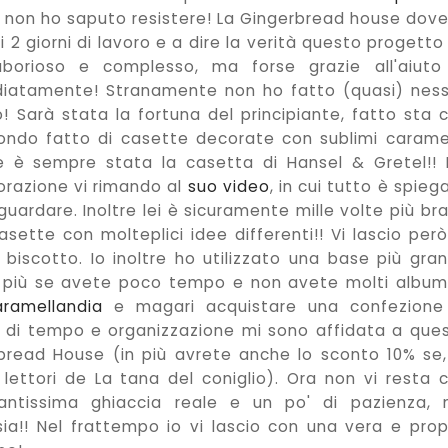
i, non ho saputo resistere! La Gingerbread house dov
di 2 giorni di lavoro e a dire la verità questo progetto
borioso e complesso, ma forse grazie all'aiuto
diatamente! Stranamente non ho fatto (quasi) nes
! Sarà stata la fortuna del principiante, fatto sta 
mondo fatto di casette decorate con sublimi carame
e è sempre stata la casetta di Hansel & Gretel!!
vorazione vi rimando al
suo video
, in cui tutto è spieg
uardare. Inoltre lei è sicuramente mille volte più br
sette con molteplici idee differenti!! Vi lascio però
 biscotto. Io inoltre ho utilizzato una base più gra
n più se avete poco tempo e non avete molti album
aramellandia
e magari acquistare una confezione
ni di tempo e organizzazione mi sono affidata a que
bread House (in più avrete anche lo sconto 10% se,
ettori de La tana del coniglio). Ora non vi resta 
 tantissima ghiaccia reale e un po' di pazienza,
asia!! Nel frattempo io vi lascio con una vera e prop