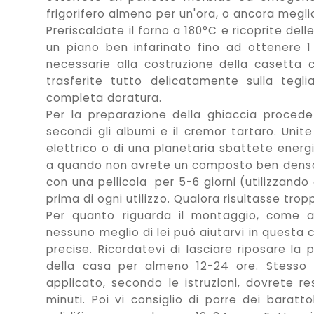
frigorifero almeno per un'ora, o ancora megl
Preriscaldate il forno a 180°C e ricoprite dell
un piano ben infarinato fino ad ottenere 1 
necessarie alla costruzione della casetta 
trasferite tutto delicatamente sulla tegli
completa doratura.
Per la preparazione della ghiaccia proced
secondi gli albumi e il cremor tartaro. Unit
elettrico o di una planetaria sbattete energ
a quando non avrete un composto ben denso e
con una pellicola per 5-6 giorni (utilizzan
prima di ogni utilizzo. Qualora risultasse tro
Per quanto riguarda il montaggio, come a
nessuno meglio di lei può aiutarvi in questa 
precise. Ricordatevi di lasciare riposare la
della casa per almeno 12-24 ore. Stesso 
applicato, secondo le istruzioni, dovrete r
minuti. Poi vi consiglio di porre dei baratt