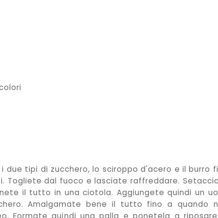
olori
 due tipi di zucchero, lo sciroppo d'acero e il burro f
. Togliete dal fuoco e lasciate raffreddare. Setacci
onete il tutto in una ciotola. Aggiungete quindi un u
ucchero. Amalgamate bene il tutto fino a quando 
. Formate quindi una palla e ponetela a riposare