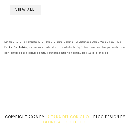
VIEW ALL
Le ricette e le fotografie di questo blog sono di proprietà esclusiva dell'autrice
Erika Cartabia
, salvo ove indicato. È vietata la riproduzione, anche parziale, dei
contenuti sopra citati senza l'autorizzazione fornita dall'autore stesso.
COPYRIGHT
2026
BY
LA TANA DEL CONIGLIO
-
BLOG DESIGN BY
GEORGIA LOU STUDIOS