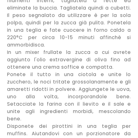
filamenti interni, tagliatela a fette ed
eliminate la buccia. Tagliatela quindi a cubetti.
Il peso segnalato da utilizzare è per la sola
polpa, quindi per la zucca già pulita. Ponetela
in una teglia e fate cuocere in forno caldo a
220°C per circa 10-15 minuti affinchè si
ammorbidisca.
In un mixer frullate la zucca a cui avrete
aggiunto l'olio extravergine di oliva fino ad
ottenere una crema soffice e compatta.
Ponete il tutto in una ciotola e unite lo
zucchero, le noci tritate grossolanamente e gli
amaretti ridotti in polvere. Aggiungete le uova,
uno alla volta, incorporandole bene.
Setacciate la farina con il lievito e il sale e
unite agli ingredienti morbidi, mescolando
bene.
Disponete dei pirottini in una teglia per
muffins. Aiutandovi con un porzionatore da