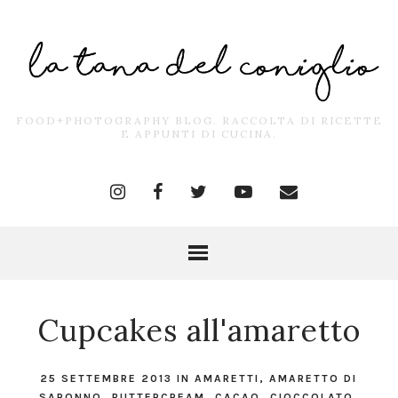
FOOD+PHOTOGRAPHY BLOG. RACCOLTA DI RICETTE
E APPUNTI DI CUCINA.
Cupcakes all'amaretto
25 SETTEMBRE 2013
IN
AMARETTI
,
AMARETTO DI
SARONNO
,
BUTTERCREAM
,
CACAO
,
CIOCCOLATO
,