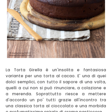
La Torta Girella è un'insolita e fantasiosa
variante per un
a torta
al c
ac
ao. E'
una di que
i
dolci
semplici, con tutto il sapore di una volta,
quell
i
a cui non si pu
ò rinunc
iare, a
colazione e
a
meren
da
. Soprattutto riesce a mettere
d
'accordo un po' tutti grazi
e all'incontro tra
una classica torta al cioccolato e una morbida
e profumatissima spirale di crema pasticcera.