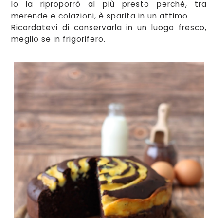
Io la
r
iproporrò al più
presto perchè
, tra
merende e colazioni, è sparita in un attimo.
Ricordatevi di conse
r
varla in un luogo fresco,
meglio se in frigorifero
.