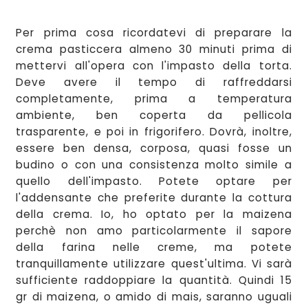
Per prima cosa ricordatevi di preparare la
crema pasticcera almeno 30 minuti prima di
mettervi all'op
er
a con l'impasto della torta.
Deve avere il tempo di raffreddar
si
completamente, prima a temperatura
ambiente, ben c
operta da pellicola
trasparente
, e poi in frigorifero. Dovrà
, inoltre,
essere ben densa, cor
posa, quasi fosse un
budino o con una consistenza molto simile a
quello dell'impasto. Potete optare per
l'addensante che preferite durante la cottura
della crema. Io, ho optato per la ma
izena
per
chè non amo particolarmente il sapore
della farina
nelle creme, ma potete
tranquillamente utilizzare
quest'ultima. Vi sarà
sufficiente
raddoppiare la quantità. Quin
di 15
gr di ma
i
zena, o amido di mais, saranno uguali