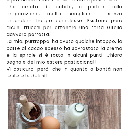
L'ho amata da su
bito, a partire
dalla
preparazione, molto semplice e senza
procedure troppo comple
sse.
Esistono però
alcuni trucc
hi per ottenere una
torta Girella
davvero perfetta.
La mia
, purtroppo, ha avuto qua
lche intoppo, la
parte al cacao spesso ha sovrastat
o
la crema
e la spirale si è rotta in alcun
i punti. Chiaro
segnale del mio essere pasticciona
!!
Vi assicur
o, però
, che in quanto a bontà
non
resterete delusi!