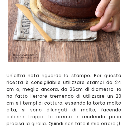
Un'
altra nota riguarda lo stampo.
Per quest
a
ri
cetta è
consiglia
bile utilizzare stamp
i da 24
c
m
o, meglio ancora, da 26cm di diametro. Io
ho fatto l'errore
tremendo di uti
lizzare un
20
cm e i tempi di cottura
, essendo la torta molto
alta, si sono dilungati di molto,
facendo
colorire troppo la c
rema e rendendo poco
precisa la girella. Quindi non fate il mio errore ;)