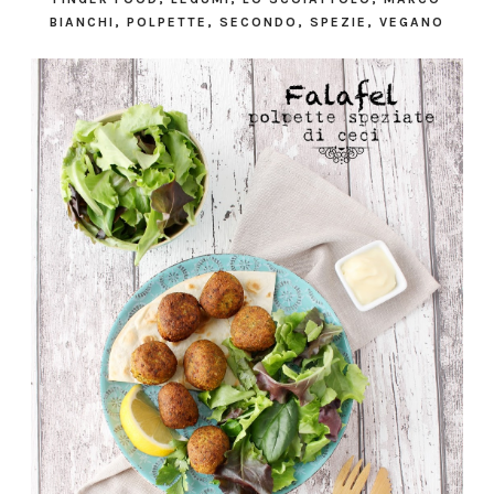
BIANCHI
,
POLPETTE
,
SECONDO
,
SPEZIE
,
VEGANO