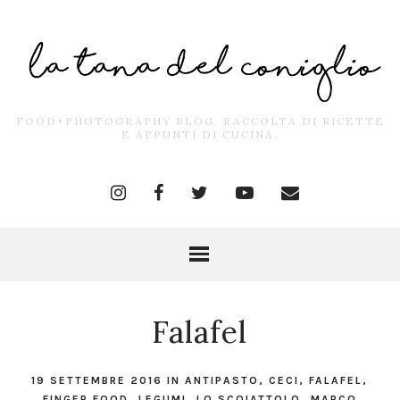
FOOD+PHOTOGRAPHY BLOG. RACCOLTA DI RICETTE
E APPUNTI DI CUCINA.
Falafel
19 SETTEMBRE 2016
IN
ANTIPASTO
,
CECI
,
FALAFEL
,
FINGER FOOD
,
LEGUMI
,
LO SCOIATTOLO
,
MARCO