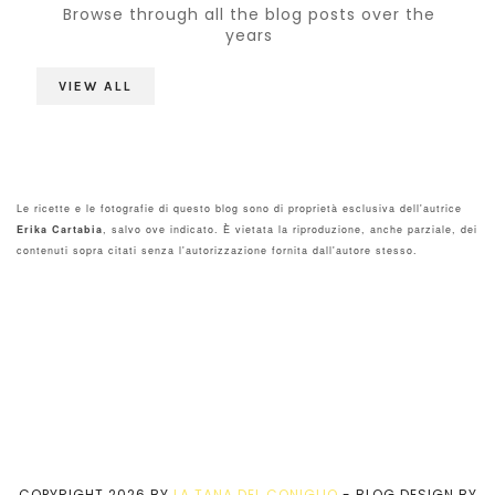
Browse through all the blog posts over the
years
VIEW ALL
Le ricette e le fotografie di questo blog sono di proprietà esclusiva dell'autrice
Erika Cartabia
, salvo ove indicato. È vietata la riproduzione, anche parziale, dei
contenuti sopra citati senza l'autorizzazione fornita dall'autore stesso.
COPYRIGHT
2026
BY
LA TANA DEL CONIGLIO
-
BLOG DESIGN BY