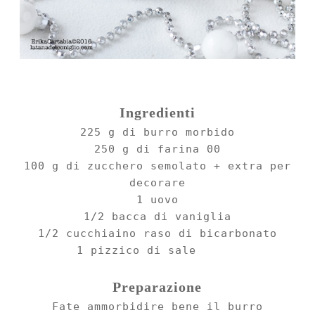
Ingredienti
2
25
g di burro morbido
250 g di farina 00
100 g di zucchero semolato + extra per
deco
rare
1 uovo
1/2 bacca di
vaniglia
1/
2 cucchiaino raso di bicarbonato
1 pizzi
co di sale
Preparazione
Fate ammorbid
ire bene il burro