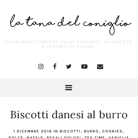
FOOD+PHOTOGRAPHY BLOG. RACCOLTA DI RICETTE
E APPUNTI DI CUCINA.
Biscotti danesi al burro
1 DICEMBRE 2016
IN
BISCOTTI
,
BURRO
,
COOKIES
,
DOLCE
,
NATALE
,
REGALI GOLOSI
,
TEA TIME
,
VANIGLIA