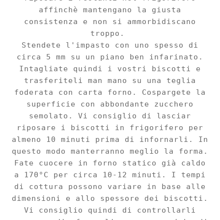
affinchè mantengano la giusta
consistenza e non si ammorbidis
cano
troppo.
Stende
te l'impas
to con uno spesso di
circa 5 mm su un piano ben infari
nato
.
Intagliate quindi i vostri biscotti e
tra
sferiteli man mano su una
teglia
foderata con carta forno. Cospargete la
superficie con abbondante zucchero
semolato. Vi consiglio di lasciar
riposare i
biscotti in frigorifero per
almeno 10 minuti
prima di in
for
narli
. In
questo modo manterranno meglio la forma.
Fate cuocere in forno statico già caldo
a 170°C per circa 10-1
2 minuti. I tempi
di cottura possono variare in base alle
dimensioni e allo spesso
re dei biscotti.
Vi consiglio quindi di controllarli