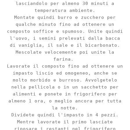
lasciandolo per almeno 30 minuti a
temperatu
ra am
biente.
Montate quindi burro e zucchero
per
q
ualche minuto fino ad ottenere un
composto soffice e spumoso. Unite quindi
l
'uovo, i semini prelevati
dalla bacca
di vaniglia, il sale e il bicarbonato.
Mescolate
velocemente poi unite la
farina
.
L
avorate
il compost
o fino ad ottenere un
impasto liscio ed omo
geneo,
anche se
molto morbido e burroso.
Avvolgetelo
nella pellicola
o in un sacchetto per
alimenti e ponete in frigorifero pe
r
almeno 1 ora, o meglio ancora per tutta
la notte.
Dividete quindi l'impasto in 4 pezzi.
Mentre lavo
rate il primo lasciate
riposare i restanti nel frigorifero