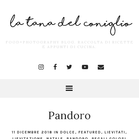
FOOD+PHOTOGRAPHY BLOG. RACCOLTA DI RICETTE
E APPUNTI DI CUCINA.
Pandoro
11 DICEMBRE 2018
IN
DOLCE
,
FEATURED
,
LIEVITATI
,
LIEVITAZIONE
,
NATALE
,
PANDORO
,
REGALI GOLOSI