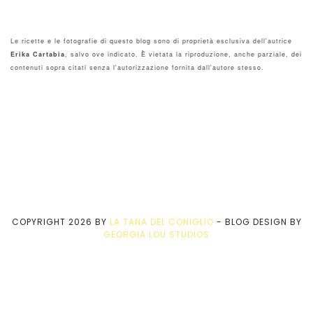
Le ricette e le fotografie di questo blog sono di proprietà esclusiva dell'autrice
Erika Cartabia
, salvo ove indicato. È vietata la riproduzione, anche parziale, dei
contenuti sopra citati senza l'autorizzazione fornita dall'autore stesso.
COPYRIGHT
2026
BY
LA TANA DEL CONIGLIO
-
BLOG DESIGN BY
GEORGIA LOU STUDIOS