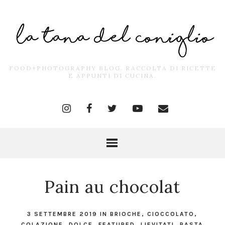
FOOD+PHOTOGRAPHY BLOG. RACCOLTA DI RICETTE
E APPUNTI DI CUCINA.
Pain au chocolat
3 SETTEMBRE 2019
IN
BRIOCHE
,
CIOCCOLATO
,
COLAZIONE
,
DOLCE
,
FEATURED
,
LIEVITATI
,
PASTA