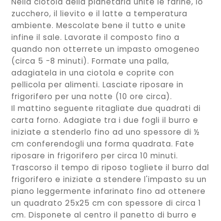
Nella ciotola della planetaria unite le farine, lo
zucchero, il lievito e il latte a temperatura
ambiente. Mescolate bene il tutto e unite
infine il sale. Lavorate il composto fino a
quando non otterrete un impasto omogeneo
(circa 5 -8 minuti). Formate una palla,
adagiatela in una ciotola e coprite con
pellicola per alimenti. Lasciate riposare in
frigorifero per una notte (10 ore circa).
Il mattino seguente ritagliate due quadrati di
carta forno. Adagiate tra i due fogli il burro e
iniziate a stenderlo fino ad uno spessore di ½
cm conferendogli una forma quadrata. Fate
riposare in frigorifero per circa 10 minuti.
Trascorso il tempo di riposo togliete il burro dal
frigorifero e iniziate a stendere l'impasto su un
piano leggermente infarinato fino ad ottenere
un quadrato 25x25 cm con spessore di circa 1
cm. Disponete al centro il panetto di burro e