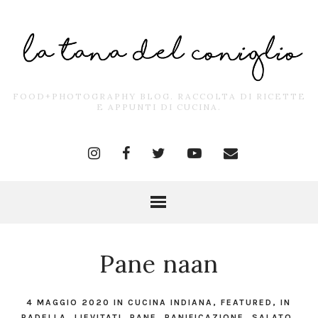
FOOD+PHOTOGRAPHY BLOG. RACCOLTA DI RICETTE
E APPUNTI DI CUCINA.
Pane naan
4 MAGGIO 2020
IN
CUCINA INDIANA
,
FEATURED
,
IN
PADELLA
,
LIEVITATI
,
PANE
,
PANIFICAZIONE
,
SALATO
,