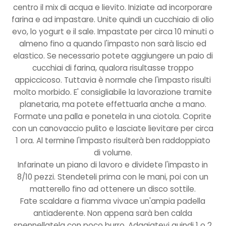
centro il mix di acqua e lievito. Iniziate ad incorporare
farina e ad impastare. Unite quindi un cucchiaio di olio
evo, lo yogurt e il sale. Impastate per circa 10 minuti o
almeno fino a quando l'impasto non sarà liscio ed
elastico. Se necessario potete aggiungere un paio di
cucchiai di farina, qualora risultasse troppo
appiccicoso. Tuttavia è normale che l'impasto risulti
molto morbido. E' consigliabile la lavorazione tramite
planetaria, ma potete effettuarla anche a mano.
Formate una palla e ponetela in una ciotola. Coprite
con un canovaccio pulito e lasciate lievitare per circa
1 ora. Al termine l'impasto risulterà ben raddoppiato
di volume.
Infarinate un piano di lavoro e dividete l'impasto in
8/10 pezzi. Stendeteli prima con le mani, poi con un
matterello fino ad ottenere un disco sottile.
Fate scaldare a fiamma vivace un'ampia padella
antiaderente. Non appena sarà ben calda
spennellatela con poco burro. Adagiatevi quindi 1 o 2