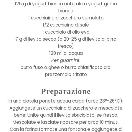
125 g di yogurt bianco naturale o yogurt greco
bianco
1 cucchiaino di zucchero semolato
1/2 cucchiaino di sale
1 cucchiaio di olio evo
7 g di lievito secco (o 20-25 g di lievito di birra
fresco)
120 ml di acqua
Per guarnire:
burro fuso o ghee o burro chiarificato q.b.
prezzemolo tritato
Preparazione
In una ciotola ponete acqua calda (circa 23°-26°C).
Aggiungete un cucchiaino di zucchero e mescolate
bene. Unite quindi il lievito sbriciolato, se fresco.
Mescolate e lasciate riposare per circa 10 minuti.
Con la farina formate una fontana e aggiungete al