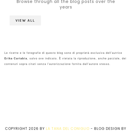
Browse through all the blog posts over the
years
VIEW ALL
Le ricette e le fotografie di questo blog sono di proprietà esclusiva dell'autrice
Erika Cartabia
, salvo ove indicato. È vietata la riproduzione, anche parziale, dei
contenuti sopra citati senza l'autorizzazione fornita dall'autore stesso.
COPYRIGHT
2026
BY
LA TANA DEL CONIGLIO
-
BLOG DESIGN BY