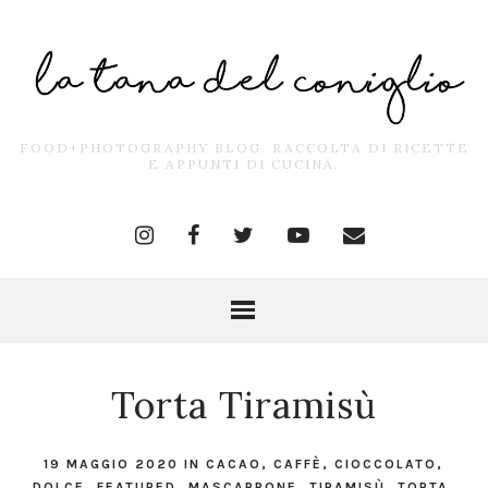
FOOD+PHOTOGRAPHY BLOG. RACCOLTA DI RICETTE
E APPUNTI DI CUCINA.
Torta Tiramisù
19 MAGGIO 2020
IN
CACAO
,
CAFFÈ
,
CIOCCOLATO
,
DOLCE
,
FEATURED
,
MASCARPONE
,
TIRAMISÙ
,
TORTA
,