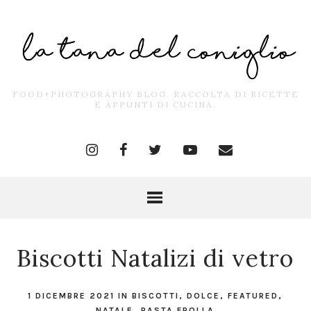
FOOD+PHOTOGRAPHY BLOG. RACCOLTA DI RICETTE
E APPUNTI DI CUCINA.
Biscotti Natalizi di vetro
1 DICEMBRE 2021
IN
BISCOTTI
,
DOLCE
,
FEATURED
,
NATALE
,
PASTA FROLLA