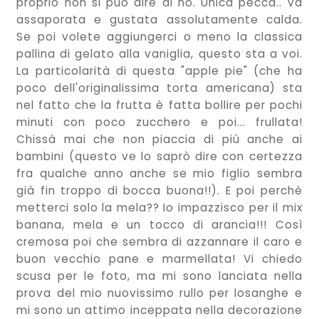
proprio non si può dire di no. Unica pecca.. va
assaporata e gustata assolutamente calda.
Se poi volete aggiungerci o meno la classica
pallina di gelato alla vaniglia, questo sta a voi.
La particolarità di questa "apple pie" (che ha
poco dell'originalissima torta americana) sta
nel fatto che la frutta è fatta bollire per pochi
minuti con poco zucchero e poi... frullata!
Chissà mai che non piaccia di più anche ai
bambini (questo ve lo saprò dire con certezza
fra qualche anno anche se mio figlio sembra
già fin troppo di bocca buona!!). E poi perchè
metterci solo la mela?? Io impazzisco per il mix
banana, mela e un tocco di arancia!!! Così
cremosa poi che sembra di azzannare il caro e
buon vecchio pane e marmellata! Vi chiedo
scusa per le foto, ma mi sono lanciata nella
prova del mio nuovissimo rullo per losanghe e
mi sono un attimo inceppata nella decorazione