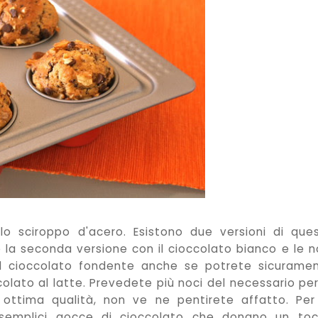
llo sciroppo d'acero. Esistono due versioni di que
e la seconda versione con il cioccolato bianco e le n
l cioccolato fondente anche se potrete sicurame
ccolato al latte. Prevedete più noci del necessario per
 ottima qualità, non ve ne pentirete affatto. Per
e semplici gocce di cioccolato che donano un to