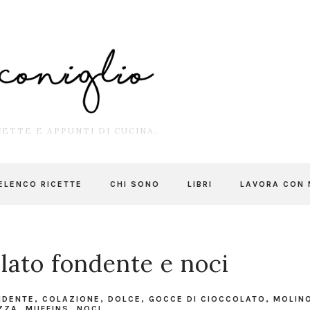
ETTE E APPUNTI DI CUCINA.
ELENCO RICETTE
CHI SONO
LIBRI
LAVORA CON 
lato fondente e noci
NDENTE
,
COLAZIONE
,
DOLCE
,
GOCCE DI CIOCCOLATO
,
MOLIN
ZZA
,
MUFFINS
,
NOCI