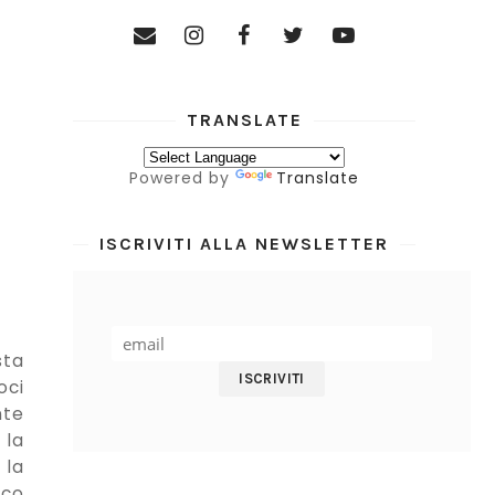
TRANSLATE
Powered by
Translate
ISCRIVITI ALLA NEWSLETTER
sta
oci
nte
 la
 la
cco