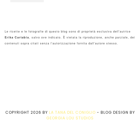
Le ricette e le fotografie di questo blog sono di proprietà esclusiva dell'autrice
Erika Cartabia
, salvo ove indicato. È vietata la riproduzione, anche parziale, dei
contenuti sopra citati senza l'autorizzazione fornita dall'autore stesso.
COPYRIGHT
2026
BY
LA TANA DEL CONIGLIO
-
BLOG DESIGN BY
GEORGIA LOU STUDIOS