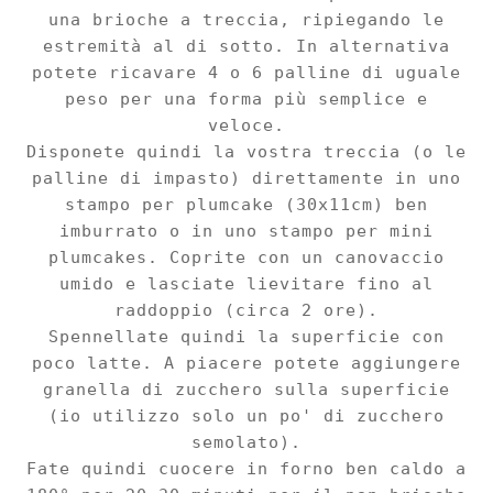
una brioche a treccia,
ripiegando
le
estremità al
di sotto
. In alternativa
potete ricavare 4 o 6 palline di uguale
peso p
er una forma più sempl
ice e
veloce.
Disponete quindi la vostra treccia (o le
palline di impasto) direttamente in uno
stampo per plumcake (30x11cm) ben
imburrato o in uno stampo per mini
plumcakes. Coprite con un canovaccio
umido e lasciate lievitare fino al
raddoppio (circa 2 ore)
.
Spennellate quindi la superficie con
poco latte
.
A piacere potete aggiungere
granella di zucchero sulla superficie
(io
utilizzo solo
un po' di zucchero
semolato).
Fate quindi cuocere in forno ben caldo a