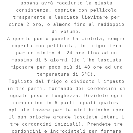
appena avrà raggiunto la giusta
consistenza, coprite con pellicola
trasparente e lasciate lievitare per
circa 2 ore, o almeno fino al raddoppio
di volume.
A questo punto ponete la ciotola, sempre
coperta con pellicola, in frigorifero
per un minimo di 24 ore fino ad un
massimo di 5 giorni (io l'ho lasciata
riposare per poco più di 48 ore ad una
temperatu
ra di 5°C
).
Togliete dal frigo e dividete l'impasto
in tre parti, formando dei cordoncini di
uguale peso e lunghezza. Dividete ogni
cordon
cino in 6 parti uguali qualora
optiate invece per
le mini
brioche (per
il
p
an brioche grande lasciate interi i
tre cordoncini iniziali).
Prendete tre
cordoncini e i
ncrociateli per formare