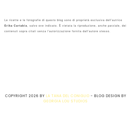
Le ricette e le fotografie di questo blog sono di proprietà esclusiva dell'autrice
Erika Cartabia
, salvo ove indicato. È vietata la riproduzione, anche parziale, dei
contenuti sopra citati senza l'autorizzazione fornita dall'autore stesso.
COPYRIGHT
2026
BY
LA TANA DEL CONIGLIO
-
BLOG DESIGN BY
GEORGIA LOU STUDIOS