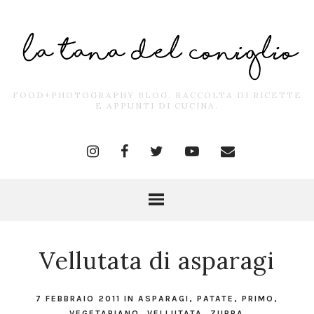
FOOD+PHOTOGRAPHY BLOG. RACCOLTA DI RICETTE
E APPUNTI DI CUCINA.
Vellutata di asparagi
7 FEBBRAIO 2011
IN
ASPARAGI
,
PATATE
,
PRIMO
,
VEGETARIANO
,
VELLUTATA
,
ZUPPA