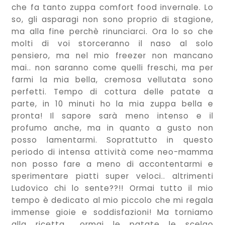
che fa tanto zuppa comfort food invernale. Lo
so, gli asparagi non sono proprio di stagione,
ma alla fine perchè rinunciarci. Ora lo so che
molti di voi storceranno il naso al solo
pensiero, ma nel mio freezer non mancano
mai.. non saranno come quelli freschi, ma per
farmi la mia bella, cremosa vellutata sono
perfetti. Tempo di cottura delle patate a
parte, in 10 minuti ho la mia zuppa bella e
pronta! Il sapore sarà meno intenso e il
profumo anche, ma in quanto a gusto non
posso lamentarmi. Soprattutto in questo
periodo di intensa attività come neo-mamma
non posso fare a meno di accontentarmi e
sperimentare piatti super veloci.. altrimenti
Ludovico chi lo sente??!! Ormai tutto il mio
tempo è dedicato al mio piccolo che mi regala
immense gioie e soddisfazioni! Ma torniamo
alla ricetta... ormai le patate le scelgo