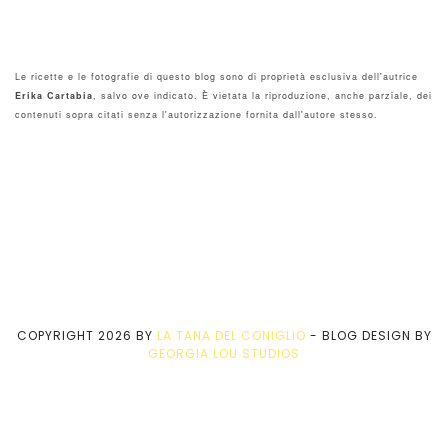
Le ricette e le fotografie di questo blog sono di proprietà esclusiva dell'autrice
Erika Cartabia
, salvo ove indicato. È vietata la riproduzione, anche parziale, dei
contenuti sopra citati senza l'autorizzazione fornita dall'autore stesso.
COPYRIGHT
2026
BY
LA TANA DEL CONIGLIO
-
BLOG DESIGN BY
GEORGIA LOU STUDIOS