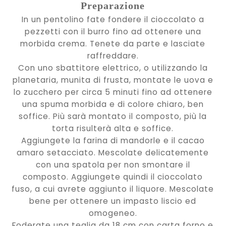
Preparazione
In un pentolino fate fondere il cioccolato a
pezzetti con il burro fino ad ottenere una
morbida crema. Tenete da parte e lasciate
raffreddare.
Con uno sbattitore elettrico, o utilizzando la
planetaria, munita di frusta, montate le uova e
lo zucchero per circa 5 minuti fino ad ottenere
una spuma morbida e di colore chiaro, ben
soffice. Più sarà montato il composto, più la
torta risulterà alta e soffice.
Aggiungete la farina di mandorle e il cacao
amaro setacciato. Mescolate delicatemente
con una spatola per non smontare il
composto. Aggiungete quindi il cioccolato
fuso, a cui avrete aggiunto il liquore. Mescolate
bene per ottenere un impasto liscio ed
omogeneo.
Foderate una teglia da 18 cm con carta forno e