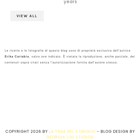
years
VIEW ALL
Le ricette e le fotografie di questo blog sono di proprietà esclusiva dell'autrice
Erika Cartabia
, salvo ove indicato. È vietata la riproduzione, anche parziale, dei
contenuti sopra citati senza l'autorizzazione fornita dall'autore stesso.
COPYRIGHT
2026
BY
LA TANA DEL CONIGLIO
-
BLOG DESIGN BY
GEORGIA LOU STUDIOS