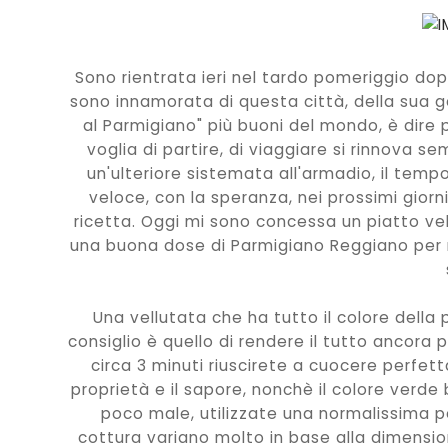
Sono rientrata ieri nel tardo pomeriggio do
sono innamorata di questa città, della sua ge
al Parmigiano" più buoni del mondo, è dire 
voglia di partire, di viaggiare si rinnova s
un'ulteriore sistemata all'armadio, il tem
veloce, con la speranza, nei prossimi giorn
ricetta. Oggi mi sono concessa un piatto vel
una buona dose di Parmigiano Reggiano per ric
Una vellutata che ha tutto il colore della 
consiglio è quello di rendere il tutto ancora 
circa 3 minuti riuscirete a cuocere perfet
proprietà e il sapore, nonchè il colore verde 
poco male, utilizzate una normalissima p
cottura variano molto in base alla dimensione