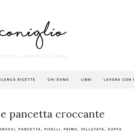
ETTE E APPUNTI DI CUCINA.
ELENCO RICETTE
CHI SONO
LIBRI
LAVORA CON 
i e pancetta croccante
ORUCCI
,
PANCETTA
,
PISELLI
,
PRIMO
,
VELLUTATA
,
ZUPPA