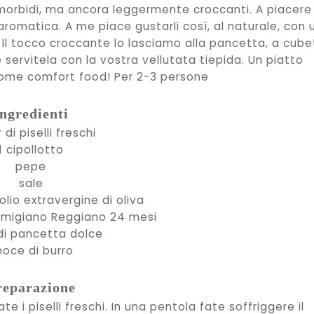
n morbidi, ma ancora leggermente croccanti. A piacere
aromatica. A me piace gustarli così, al naturale, con 
. Il tocco croccante lo lasciamo alla pancetta, a cube
 servitela con la vostra vellutata tiepida. Un piatto
ome comfort food! Per 2-3 persone
ngredienti
 di piselli freschi
1 cipollotto
pepe
sale
 olio extravergine di oliva
armigiano Reggiano 24 mesi
 di pancetta dolce
noce di burro
reparazione
e i piselli freschi. In una pentola fate soffriggere il