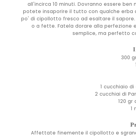
all'incirca 10 minuti. Dovranno essere be
potete insaporire il tutto con qualche erba 
po' di cipollotto fresco ad esaltare il sapore
o a fette. Fatela dorare alla perfezione e
semplice, ma perfetto c
I
300 gr
1 cucchiaio di
2 cucchiai di P
120 gr
1 
P
Affettate finemente il cipollotto e sgranat