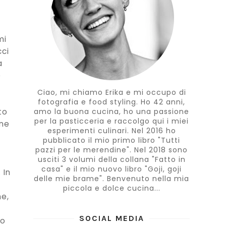
mi
cci
a
e
o
Ciao, mi chiamo Erika e mi occupo di
fotografia e food styling. Ho 42 anni,
to
amo la buona cucina, ho una passione
per la pasticceria e raccolgo qui i miei
ine
esperimenti culinari. Nel 2016 ho
pubblicato il mio primo libro "Tutti
pazzi per le merendine". Nel 2018 sono
usciti 3 volumi della collana "Fatto in
casa" e il mio nuovo libro "Goji, goji
 In
delle mie brame". Benvenuto nella mia
piccola e dolce cucina...
ne,
SOCIAL MEDIA
no