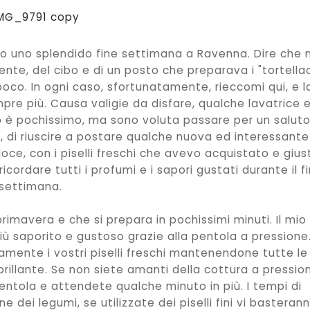
po uno splendido fine settimana a Ravenna. Dire che 
nte, del cibo e di un posto che preparava i "tortella
poco. In ogni caso, sfortunatamente, rieccomi qui, e l
empre più. Causa valigie da disfare, qualche lavatrice 
po è pochissimo, ma sono voluta passare per un salut
i, di riuscire a postare qualche nuova ed interessante
oce, con i piselli freschi che avevo acquistato e gius
ordare tutti i profumi e i sapori gustati durante il f
settimana.
primavera e che si prepara in pochissimi minuti. Il mio
più saporito e gustoso grazie alla pentola a pressione.
tamente i vostri piselli freschi mantenendone tutte le
brillante. Se non siete amanti della cottura a pressio
entola e attendete qualche minuto in più. I tempi di
 dei legumi, se utilizzate dei piselli fini vi basteran