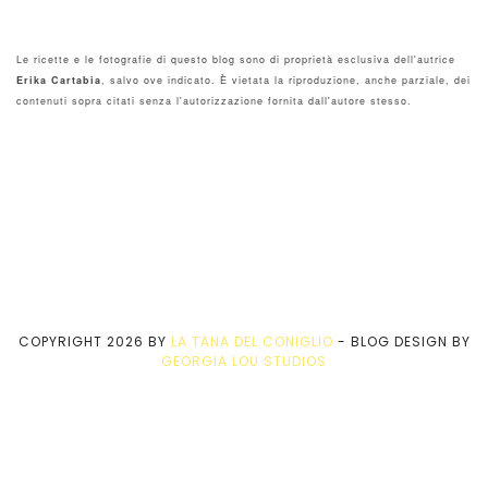
Le ricette e le fotografie di questo blog sono di proprietà esclusiva dell'autrice
Erika Cartabia
, salvo ove indicato. È vietata la riproduzione, anche parziale, dei
contenuti sopra citati senza l'autorizzazione fornita dall'autore stesso.
COPYRIGHT
2026
BY
LA TANA DEL CONIGLIO
-
BLOG DESIGN BY
GEORGIA LOU STUDIOS