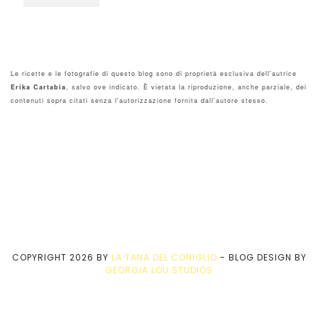
Le ricette e le fotografie di questo blog sono di proprietà esclusiva dell'autrice
Erika Cartabia
, salvo ove indicato. È vietata la riproduzione, anche parziale, dei
contenuti sopra citati senza l'autorizzazione fornita dall'autore stesso.
COPYRIGHT
2026
BY
LA TANA DEL CONIGLIO
-
BLOG DESIGN BY
GEORGIA LOU STUDIOS