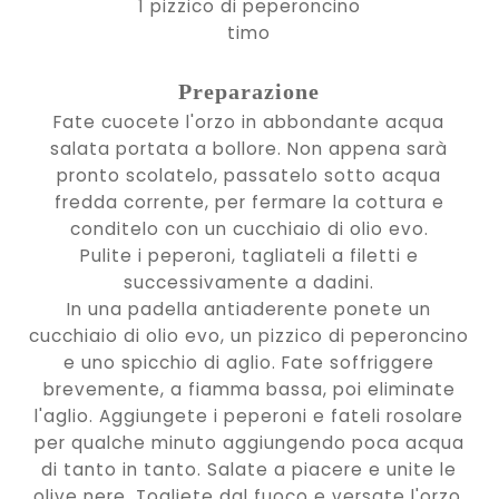
1 pizzico di peperoncino
timo
Preparazione
Fate cuocete l'orzo in abbondante acqua
salata portata a bollore. Non appena sarà
pronto scolatelo, passatelo sotto acqua
fredda corrente, per fermare la cottura e
conditelo con un cucchiaio di olio evo.
Pulite i peperoni, tagliateli a filetti e
successivamente a dadini.
In una padella antiaderente ponete un
cucchiaio di olio evo, un pizzico di peperoncino
e uno spicchio di aglio. Fate soffriggere
brevemente, a fiamma bassa, poi eliminate
l'aglio. Aggiungete i peperoni e fateli rosolare
per qualche minuto aggiungendo poca acqua
di tanto in tanto. Salate a piacere e unite le
olive nere. Togliete dal fuoco e versate l'orzo.