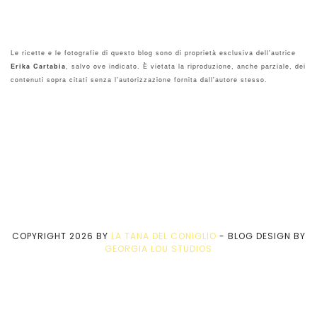
Le ricette e le fotografie di questo blog sono di proprietà esclusiva dell'autrice
Erika Cartabia
, salvo ove indicato. È vietata la riproduzione, anche parziale, dei
contenuti sopra citati senza l'autorizzazione fornita dall'autore stesso.
COPYRIGHT
2026
BY
LA TANA DEL CONIGLIO
-
BLOG DESIGN BY
GEORGIA LOU STUDIOS