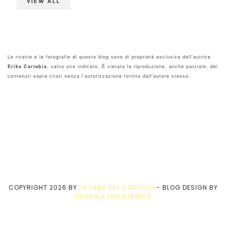
VIEW ALL
Le ricette e le fotografie di questo blog sono di proprietà esclusiva dell'autrice
Erika Cartabia
, salvo ove indicato. È vietata la riproduzione, anche parziale, dei
contenuti sopra citati senza l'autorizzazione fornita dall'autore stesso.
COPYRIGHT
2026
BY
LA TANA DEL CONIGLIO
-
BLOG DESIGN BY
GEORGIA LOU STUDIOS