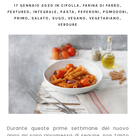
17 GENNAIO 2020
IN
CIPOLLA
,
FARINA DI FARRO
,
FEATURED
,
INTEGRALE
,
PASTA
,
PEPERONI
,
POMODORI
,
PRIMO
,
SALATO
,
SUGO
,
VEGANO
,
VEGETARIANO
,
VERDURE
Durante queste prime settimane del nuovo
anno mi sono ripromessa di seguire, non tanto