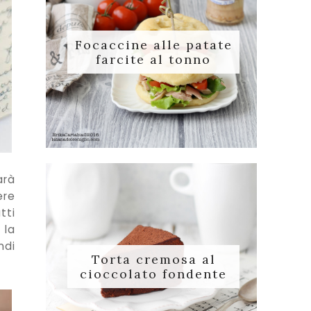
Focaccine alle patate
farcite al tonno
arà
ere
tti
 la
ndi
Torta cremosa al
cioccolato fondente