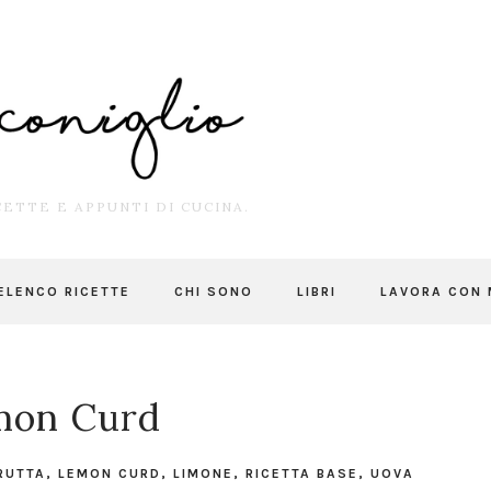
ETTE E APPUNTI DI CUCINA.
ELENCO RICETTE
CHI SONO
LIBRI
LAVORA CON 
mon Curd
RUTTA
,
LEMON CURD
,
LIMONE
,
RICETTA BASE
,
UOVA